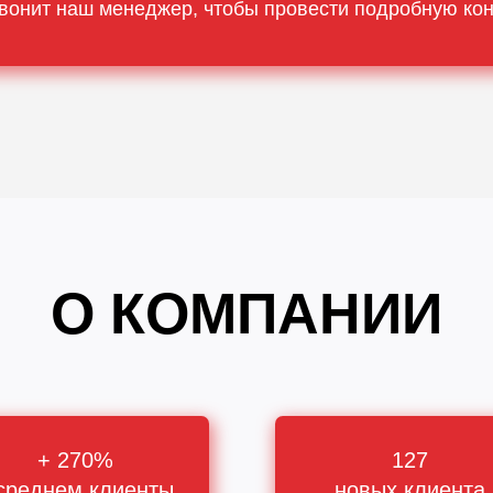
вонит наш менеджер, чтобы провести подробную ко
О КОМПАНИИ
+ 270%
127
среднем клиенты
новых клиента