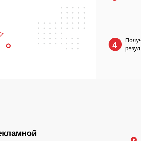
Полу
4
резул
екламной