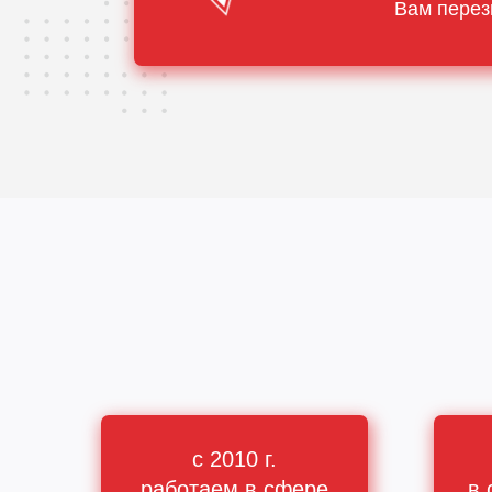
Вам перез
с 2010 г.
работаем в сфере
в 