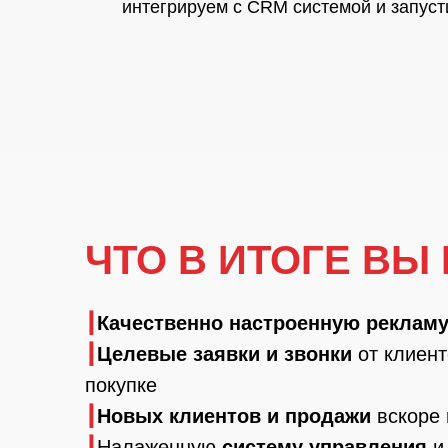
интегрируем с CRM системой и запус
ЧТО В ИТОГЕ ВЫ
┃
Качественно настроенную реклам
┃
Ц
елевые заявки и звонки
от клиент
покупке
┃
Новых клиентов и продажи
вскоре 
┃
Н
алаженную
систему управления
и 