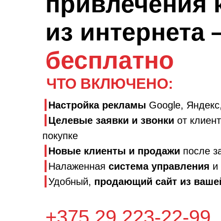
привлечения 
из интернета
бесплатно
ЧТО ВКЛЮЧЕНО:
┃
Настройка рекламы
Google, Яндекс
┃
Целевые заявки и звонки
от клиен
покупке
┃
Новые клиенты и продажи
после з
┃
Налаженная
система управления
и
┃
Удобный,
продающий сайт из ваш
+375 29 223-22-99