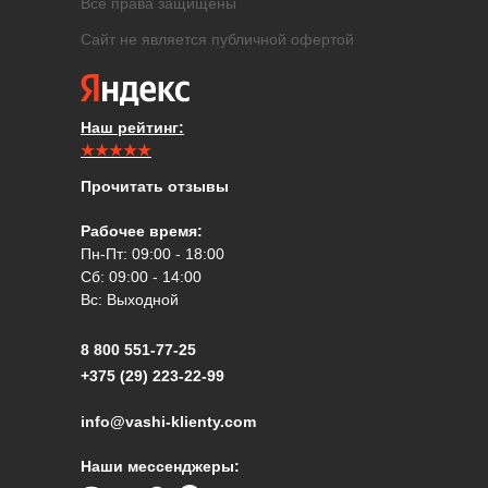
Все права защищены
Сайт не является публичной офертой
Наш рейтинг:
★★★★★
Прочитать отзывы
Рабочее время:
Пн-Пт: 09:00 - 18:00
Сб: 09:00 - 14:00
Вс: Выходной
8 800 551-77-25
+375 (29) 223-22-99
info@vashi-klienty.com
Наши мессенджеры: