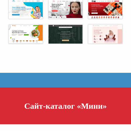
Сайт-каталог «Мини»