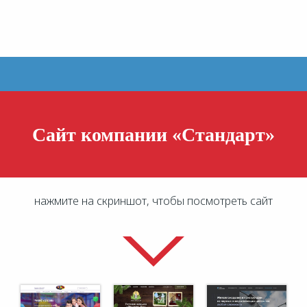
Сайт компании «Стандарт»
нажмите на скриншот, чтобы посмотреть сайт