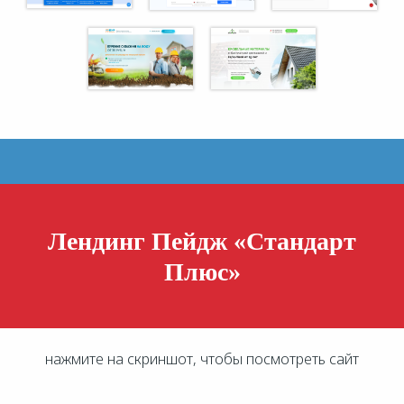
Лендинг Пейдж «Стандарт
Плюс»
нажмите на скриншот, чтобы посмотреть сайт