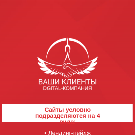
Сайты условно
подразделяются на 4
вида:
• Лендинг-пейдж