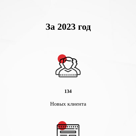
За 2023 год
134
Новых клиента