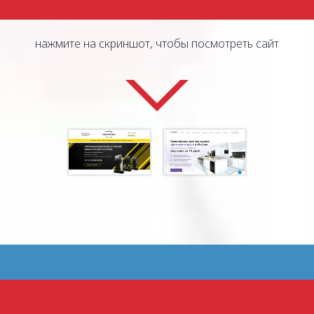
нажмите на скриншот, чтобы посмотреть сайт