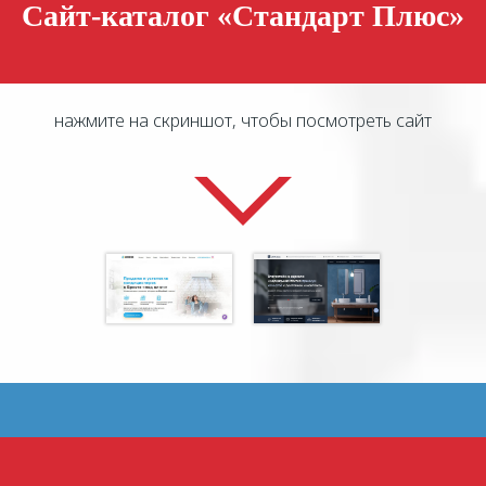
Сайт-каталог «Стандарт Плюс»
нажмите на скриншот, чтобы посмотреть сайт