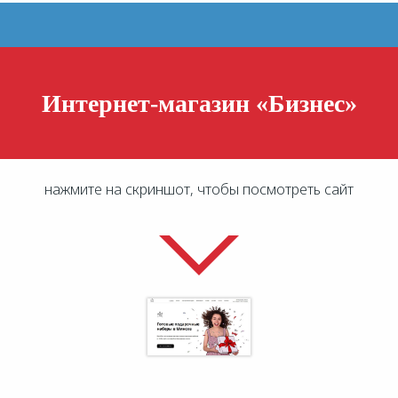
Интернет-магазин «Бизнес»
нажмите на скриншот, чтобы посмотреть сайт