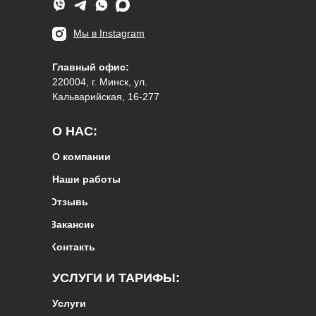
Мы в Instagram
Главный офис:
220004, г. Минск, ул.
Кальварийская, 16-277
О НАС:
О компании
Наши работы
Отзывы
Вакансии
Контакты
УСЛУГИ И ТАРИФЫ:
Услуги