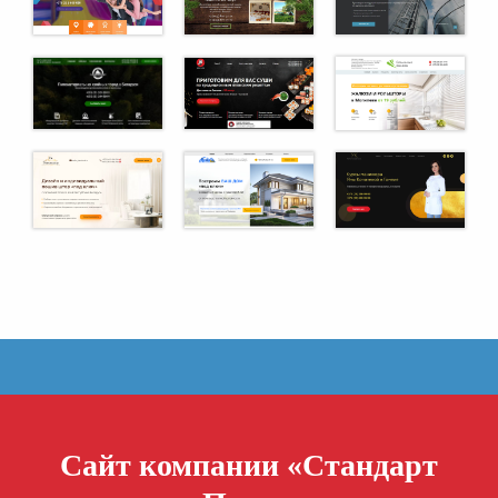
Сайт компании «Стандарт