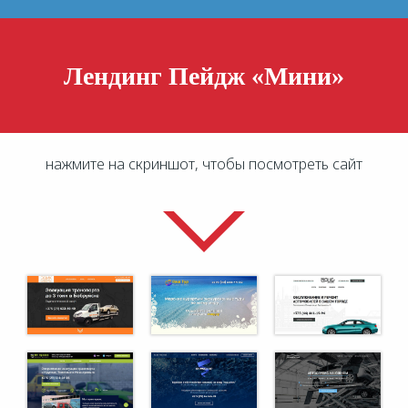
Лендинг Пейдж «Мини»
нажмите на скриншот, чтобы посмотреть сайт