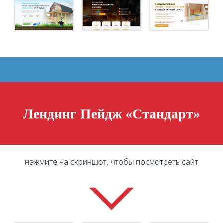
Лендинг Пейдж «Стандарт»
нажмите на скриншот, чтобы посмотреть сайт