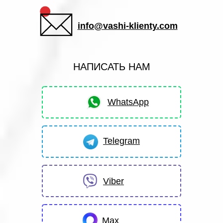
info@vashi-klienty.com
НАПИСАТЬ НАМ
WhatsApp
Telegram
Viber
Max