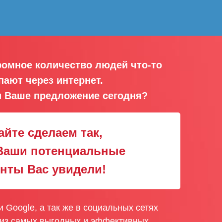
ромное количество людей что-то
пают через интернет.
и Ваше предложение сегодня?
айте сделаем так,
Ваши потенциальные
нты Вас увидели!
 Google, а так же в социальных сетях
 из самых выгодных и эффективных