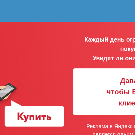
Каждый день ог
поку
Увидят ли он
Дав
чтобы 
клие
Реклама в Яндекс и
является одним