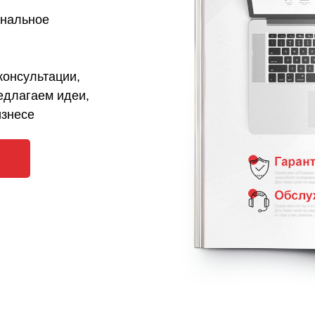
ональное
консультации,
едлагаем идеи,
изнесе