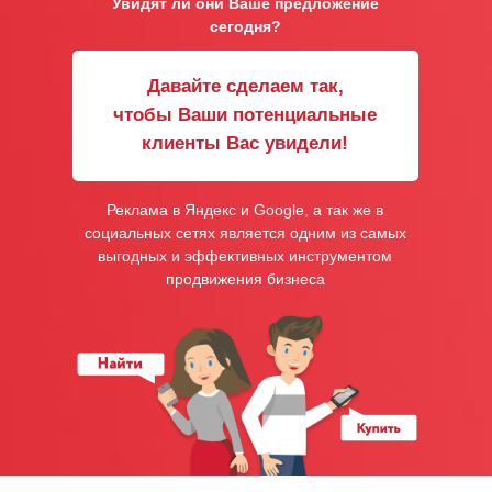
Увидят ли они Ваше предложение
сегодня?
Давайте сделаем так,
чтобы Ваши потенциальные
клиенты Вас увидели!
Реклама в Яндекс и Google, а так же в
социальных сетях является одним из самых
выгодных и эффективных инструментом
продвижения бизнеса