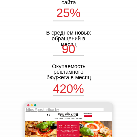
сайта
25%
В среднем новых
обращений в
месяц
90
Окупаемость
рекламного
бюджета в месяц
420%
https://peskaribar.by