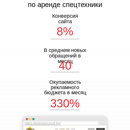
по аренде спецтехники
Конверсия
сайта
8%
В среднем новых
обращений в
месяц
40
Окупаемость
рекламного
бюджета в месяц
330%
https://avtospecpod.by/