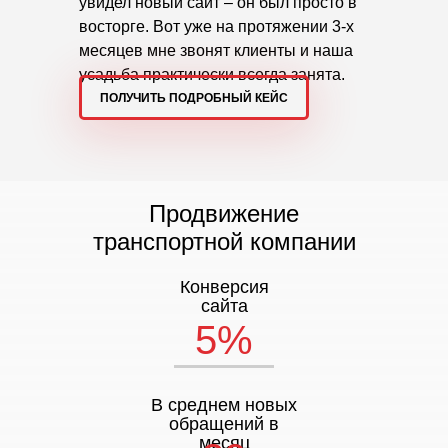
увидел новый сайт – он был просто в
восторге. Вот уже на протяжении 3-х
месяцев мне звонят клиенты и наша
усадьба практически всегда занята.
ПОЛУЧИТЬ ПОДРОБНЫЙ КЕЙС
Продвижение
транспортной компании
Конверсия
сайта
5%
В среднем новых
обращений в
месяц