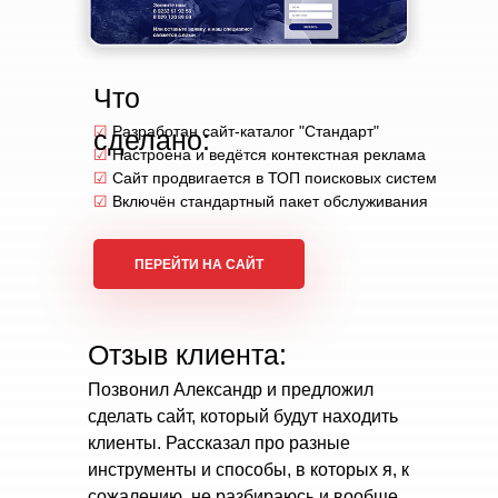
Что
☑
Разработан сайт-каталог "Стандарт"
сделано:
☑
Настроена и ведётся контекстная реклама
☑
Сайт продвигается в ТОП поисковых систем
☑
Включён стандартный пакет обслуживания
ПЕРЕЙТИ НА САЙТ
Отзыв клиента:
Позвонил Александр и предложил
сделать сайт, который будут находить
клиенты. Рассказал про разные
инструменты и способы, в которых я, к
сожалению, не разбираюсь и вообще