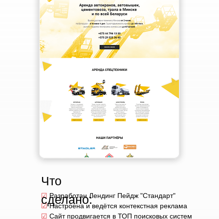
Что
☑
Разработан Лендинг Пейдж "Стандарт"
сделано:
☑
Настроена и ведётся контекстная реклама
☑
Сайт продвигается в ТОП поисковых систем