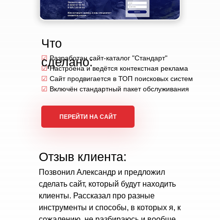
Что
☑
Разработан сайт-каталог "Стандарт"
сделано:
☑
Настроена и ведётся контекстная реклама
☑
Сайт продвигается в ТОП поисковых систем
☑
Включён стандартный пакет обслуживания
ПЕРЕЙТИ НА САЙТ
Отзыв клиента:
Позвонил Александр и предложил
сделать сайт, который будут находить
клиенты. Рассказал про разные
инструменты и способы, в которых я, к
сожалению, не разбираюсь и вообще