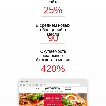
сайта
25%
В среднем новых
обращений в
месяц
90
Окупаемость
рекламного
бюджета в месяц
420%
https://peskaribar.by