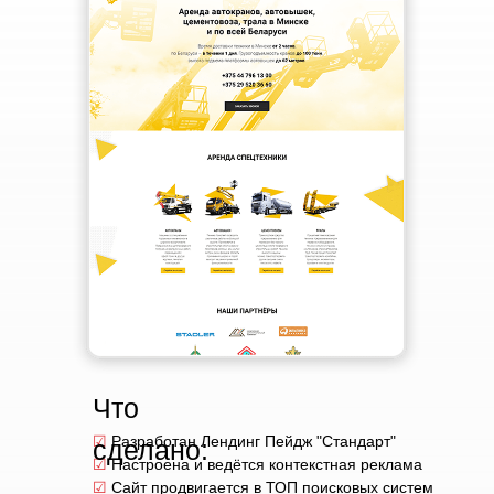
Что
☑
Разработан Лендинг Пейдж "Стандарт"
сделано:
☑
Настроена и ведётся контекстная реклама
☑
Сайт продвигается в ТОП поисковых систем