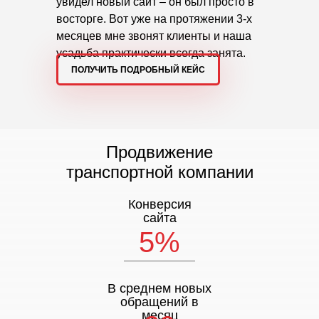
увидел новый сайт – он был просто в
восторге. Вот уже на протяжении 3-х
месяцев мне звонят клиенты и наша
усадьба практически всегда занята.
ПОЛУЧИТЬ ПОДРОБНЫЙ КЕЙС
Продвижение
транспортной компании
Конверсия
сайта
5%
В среднем новых
обращений в
месяц