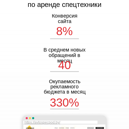
по аренде спецтехники
Конверсия
сайта
8%
В среднем новых
обращений в
месяц
40
Окупаемость
рекламного
бюджета в месяц
330%
https://avtospecpod.by/