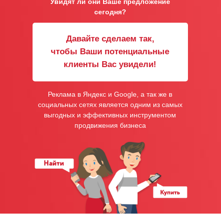
Увидят ли они Ваше предложение
сегодня?
Давайте сделаем так,
чтобы Ваши потенциальные
клиенты Вас увидели!
Реклама в Яндекс и Google, а так же в
социальных сетях является одним из самых
выгодных и эффективных инструментом
продвижения бизнеса