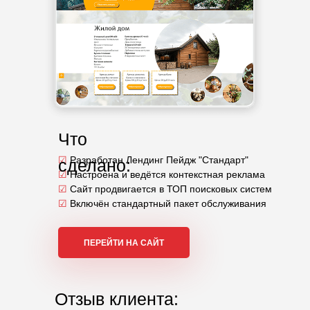
Что
☑
Разработан Лендинг Пейдж "Стандарт"
сделано:
☑
Настроена и ведётся контекстная реклама
☑
Сайт продвигается в ТОП поисковых систем
☑
Включён стандартный пакет обслуживания
ПЕРЕЙТИ НА САЙТ
Отзыв клиента: