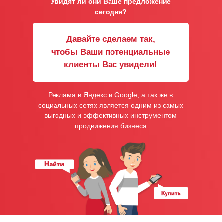
Увидят ли они Ваше предложение
сегодня?
Давайте сделаем так,
чтобы Ваши потенциальные
клиенты Вас увидели!
Реклама в Яндекс и Google, а так же в
социальных сетях является одним из самых
выгодных и эффективных инструментом
продвижения бизнеса