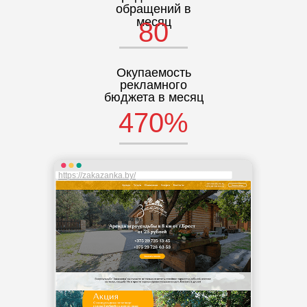
обращений в
месяц
80
Окупаемость
рекламного
бюджета в месяц
470%
https://zakazanka.by/