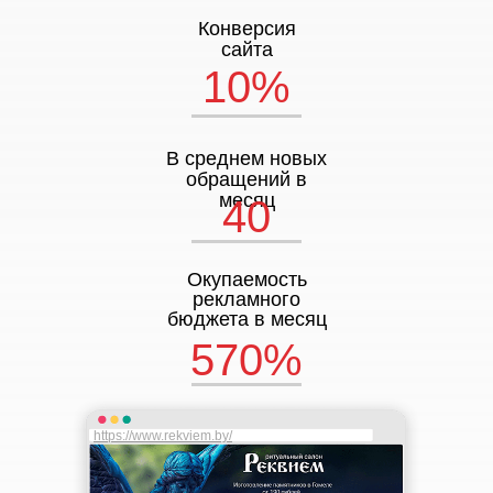
Конверсия
сайта
10%
В среднем новых
обращений в
месяц
40
Окупаемость
рекламного
бюджета в месяц
570%
https://www.rekviem.by/