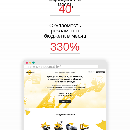
месяц
40
Окупаемость
рекламного
бюджета в месяц
330%
https://avtospecpod.by/